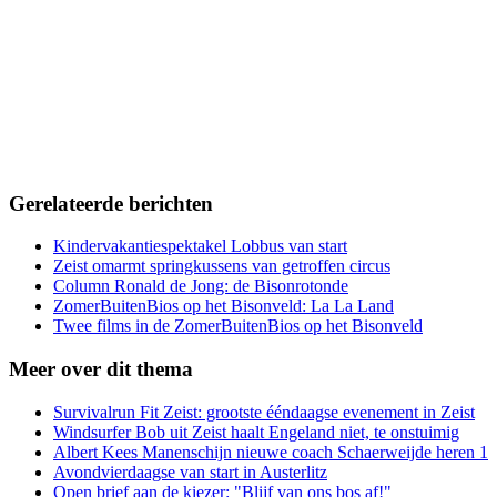
Gerelateerde berichten
Kindervakantiespektakel Lobbus van start
Zeist omarmt springkussens van getroffen circus
Column Ronald de Jong: de Bisonrotonde
ZomerBuitenBios op het Bisonveld: La La Land
Twee films in de ZomerBuitenBios op het Bisonveld
Meer over dit thema
Survivalrun Fit Zeist: grootste ééndaagse evenement in Zeist
Windsurfer Bob uit Zeist haalt Engeland niet, te onstuimig
Albert Kees Manenschijn nieuwe coach Schaerweijde heren 1
Avondvierdaagse van start in Austerlitz
Open brief aan de kiezer: "Blijf van ons bos af!"